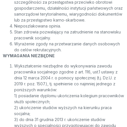
szczególności za przestępstwa przeciwko obrotowi
gospodarczemu, działalności instytucji państwowych oraz
samorządowi terytorialnemu, wiarygodności dokumentów
lub za przestępstwo karno-skarbowe.
Nieposzlakowana opinia.
Stan zdrowia pozwalający na zatrudnienie na stanowisku
pracownik socjalny.
Wyrażenie zgody na przetwarzanie danych osobowych
do celów rekrutacyjnych.
WYMAGANIA NIEZBĘDNE
Wykształcenie niezbędne do wykonywania zawodu
pracownika socjalnego zgodne z art. 116, ust.1 ustawy z
dnia 12 marca 2004 r. o pomocy społecznej (t.j. Dz.U. z
2019 r. poz. 1507.), tj. spełnienie co najmniej jednego z
poniższych warunków:
1) posiadanie dyplomu ukończenia kolegium pracowników
służb społecznych;
2) ukończenie studiów wyższych na kierunku praca
socjalna;
3) do dnia 31 grudnia 2013 r. ukończenie studiów
wyższych o specjalności przygotowującej do zawodu