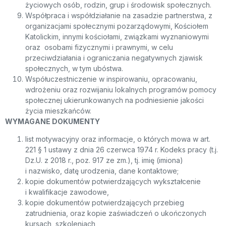
życiowych osób, rodzin, grup i środowisk społecznych.
Współpraca i współdziałanie na zasadzie partnerstwa, z
organizacjami społecznymi pozarządowymi, Kościołem
Katolickim, innymi kościołami, związkami wyznaniowymi
oraz osobami fizycznymi i prawnymi, w celu
przeciwdziałania i ograniczania negatywnych zjawisk
społecznych, w tym ubóstwa.
Współuczestniczenie w inspirowaniu, opracowaniu,
wdrożeniu oraz rozwijaniu lokalnych programów pomocy
społecznej ukierunkowanych na podniesienie jakości
życia mieszkańców.
WYMAGANE DOKUMENTY
list motywacyjny oraz informacje, o których mowa w art.
221 § 1 ustawy z dnia 26 czerwca 1974 r. Kodeks pracy (t.j.
Dz.U. z 2018 r., poz. 917 ze zm.), tj. imię (imiona)
i nazwisko, datę urodzenia, dane kontaktowe;
kopie dokumentów potwierdzających wykształcenie
i kwalifikacje zawodowe,
kopie dokumentów potwierdzających przebieg
zatrudnienia, oraz kopie zaświadczeń o ukończonych
kursach, szkoleniach,