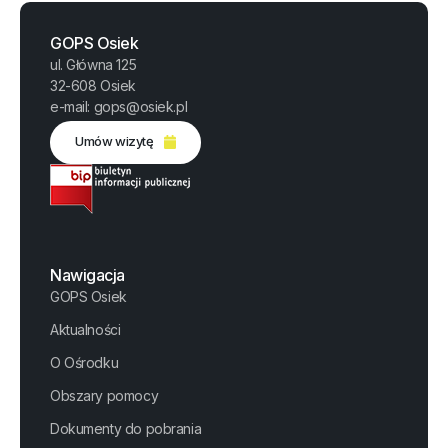
GOPS Osiek
ul. Główna 125
32-608 Osiek
e-mail: gops@osiek.pl
Umów wizytę
Nawigacja
GOPS Osiek
Aktualności
O Ośrodku
Obszary pomocy
Dokumenty do pobrania