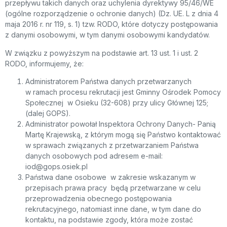
przepływu takich danych oraz uchylenia dyrektywy 95/46/WE
(ogólne rozporządzenie o ochronie danych) (Dz. UE. L z dnia 4
maja 2016 r. nr 119, s. 1) tzw. RODO, które dotyczy postępowania
z danymi osobowymi, w tym danymi osobowymi kandydatów.
W związku z powyższym na podstawie art. 13 ust. 1 i ust. 2
RODO, informujemy, że:
Administratorem Państwa danych przetwarzanych
w ramach procesu rekrutacji jest Gminny Ośrodek Pomocy
Społecznej w Osieku (32-608) przy ulicy Głównej 125;
(dalej GOPS).
Administrator powołał Inspektora Ochrony Danych- Panią
Martę Krajewską, z którym mogą się Państwo kontaktować
w sprawach związanych z przetwarzaniem Państwa
danych osobowych pod adresem e-mail:
iod@gops.osiek.pl
Państwa dane osobowe w zakresie wskazanym w
przepisach prawa pracy będą przetwarzane w celu
przeprowadzenia obecnego postępowania
rekrutacyjnego, natomiast inne dane, w tym dane do
kontaktu, na podstawie zgody, która może zostać