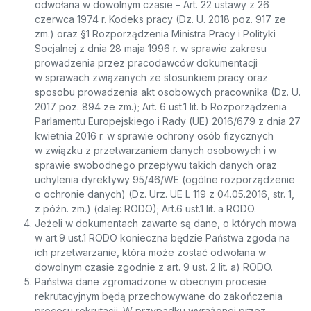
odwołana w dowolnym czasie – Art. 22 ustawy z 26
czerwca 1974 r. Kodeks pracy (Dz. U. 2018 poz. 917 ze
zm.) oraz §1 Rozporządzenia Ministra Pracy i Polityki
Socjalnej z dnia 28 maja 1996 r. w sprawie zakresu
prowadzenia przez pracodawców dokumentacji
w sprawach związanych ze stosunkiem pracy oraz
sposobu prowadzenia akt osobowych pracownika (Dz. U.
2017 poz. 894 ze zm.); Art. 6 ust.1 lit. b Rozporządzenia
Parlamentu Europejskiego i Rady (UE) 2016/679 z dnia 27
kwietnia 2016 r. w sprawie ochrony osób fizycznych
w związku z przetwarzaniem danych osobowych i w
sprawie swobodnego przepływu takich danych oraz
uchylenia dyrektywy 95/46/WE (ogólne rozporządzenie
o ochronie danych) (Dz. Urz. UE L 119 z 04.05.2016, str. 1,
z późn. zm.) (dalej: RODO); Art.6 ust.1 lit. a RODO.
Jeżeli w dokumentach zawarte są dane, o których mowa
w art.9 ust.1 RODO konieczna będzie Państwa zgoda na
ich przetwarzanie, która może zostać odwołana w
dowolnym czasie zgodnie z art. 9 ust. 2 lit. a) RODO.
Państwa dane zgromadzone w obecnym procesie
rekrutacyjnym będą przechowywane do zakończenia
procesu rekrutacji. W przypadku wyrażonej przez